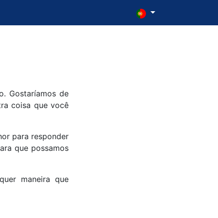
co. Gostaríamos de
tra coisa que você
hor para responder
 para que possamos
lquer maneira que