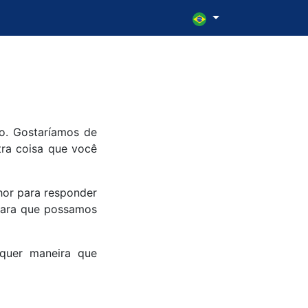
co. Gostaríamos de
tra coisa que você
hor para responder
 para que possamos
lquer maneira que